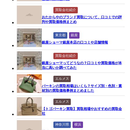
買取会社紹介
おたからやのブランド買取について、口コミでの評
判や買取価格例まとめ
東京都
銀座
銀座ショーマ銀座本店の口コミや店舗情報
買取会社紹介
銀座ショーマってどうなの？口コミや買取価格が本
当に高いか調べてみた
エルメス
バーキンの買取相場はいくら？サイズ別・色別・素
材別の買取価格事例まとめました
エルメス
【トゴバーキン買取】買取相場やおすすめの買取会
社
神奈川県
横浜