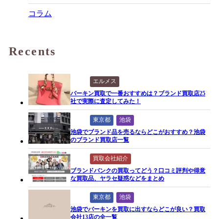
コラム
Recents
エルメス
バーキン買取で一番おすすめは？ブランド買取店25
社で実際に査定してみた！
東京都
池袋
池袋でブランド品を売るならどこがおすすめ？池袋
のブランド買取店一覧
買取会社紹介
ブランドバンクの買取ってどう？口コミ評判や得意
な買取品、ヤラセ疑惑などをまとめ
東京都
池袋
池袋でバーキンを買取に出すならどこが良い？買取
会社13店の全一覧