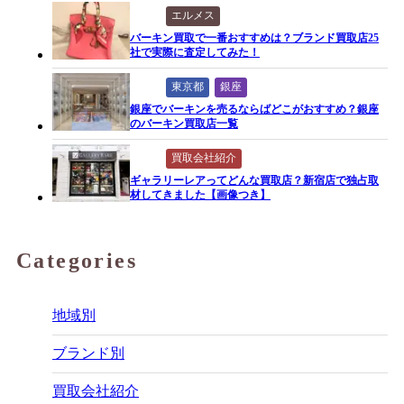
エルメス
バーキン買取で一番おすすめは？ブランド買取店25
社で実際に査定してみた！
東京都
銀座
銀座でバーキンを売るならばどこがおすすめ？銀座
のバーキン買取店一覧
買取会社紹介
ギャラリーレアってどんな買取店？新宿店で独占取
材してきました【画像つき】
Categories
地域別
ブランド別
買取会社紹介