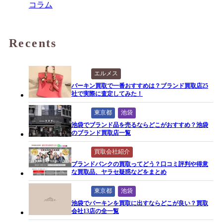
コラム
Recents
エルメス
バーキン買取で一番おすすめは？ブランド買取店25
社で実際に査定してみた！
東京都
池袋
池袋でブランド品を売るならどこがおすすめ？池袋
のブランド買取店一覧
買取会社紹介
ブランドバンクの買取ってどう？口コミ評判や得意
な買取品、ヤラセ疑惑などをまとめ
東京都
池袋
池袋でバーキンを買取に出すならどこが良い？買取
会社13店の全一覧