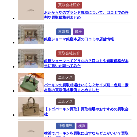
買取会社紹介
おたからやのブランド買取について、口コミでの評
判や買取価格例まとめ
東京都
銀座
銀座ショーマ銀座本店の口コミや店舗情報
買取会社紹介
銀座ショーマってどうなの？口コミや買取価格が本
当に高いか調べてみた
エルメス
バーキンの買取相場はいくら？サイズ別・色別・素
材別の買取価格事例まとめました
エルメス
【トゴバーキン買取】買取相場やおすすめの買取会
社
神奈川県
横浜
横浜でバーキンを買取に出すならどこがいい？買取