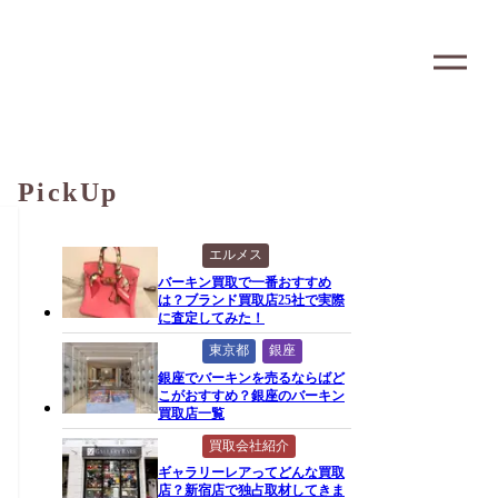
PickUp
エルメス
バーキン買取で一番おすすめ
は？ブランド買取店25社で実際
に査定してみた！
東京都
銀座
銀座でバーキンを売るならばど
こがおすすめ？銀座のバーキン
買取店一覧
買取会社紹介
ギャラリーレアってどんな買取
店？新宿店で独占取材してきま