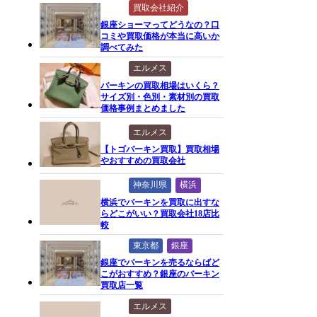
買取会社紹介
銀座ショーマってどうなの？口
コミや買取価格が本当に高いか
調べてみた
エルメス
バーキンの買取相場はいくら？
サイズ別・色別・素材別の買取
価格事例まとめました
エルメス
【トゴバーキン買取】買取相場
やおすすめの買取会社
神奈川県
横浜
横浜でバーキンを買取に出すな
らどこがいい？買取会社18店比
較
東京都
銀座
銀座でバーキンを売るならばど
こがおすすめ？銀座のバーキン
買取店一覧
エルメス