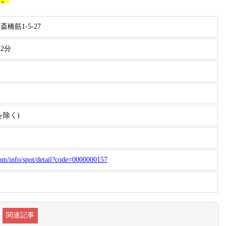
筋1-5-27
2分
を除く)
com/info/spot/detail?code=0000000157