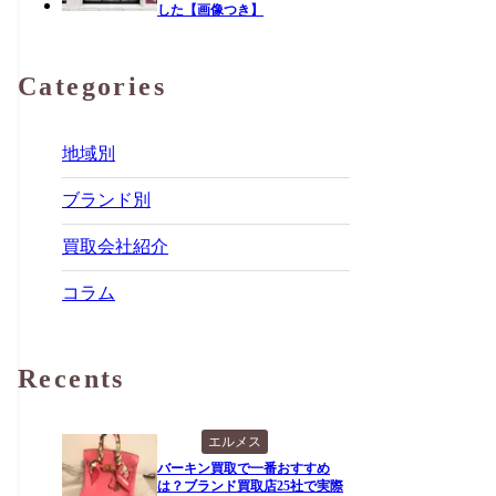
した【画像つき】
Categories
地域別
ブランド別
買取会社紹介
コラム
Recents
エルメス
バーキン買取で一番おすすめ
は？ブランド買取店25社で実際