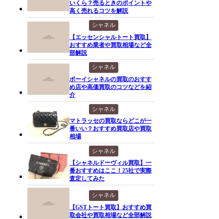
いくら？売るときのポイントや
高く売れるコツを解説
シャネル
【エッセンシャルトート買取】
おすすめ業者や買取相場など全
部解説
シャネル
ボーイシャネルの買取のおすす
め店や高価買取のコツなどを紹
介
シャネル
マトラッセの買取ならどこが一
番いい？おすすめ買取店や買取
相場
シャネル
【シャネルドーヴィル買取】一
番おすすめはここ！25社で実際
査定してみた
シャネル
【GSTトート買取】おすすめ買
取会社や買取相場など全部解説