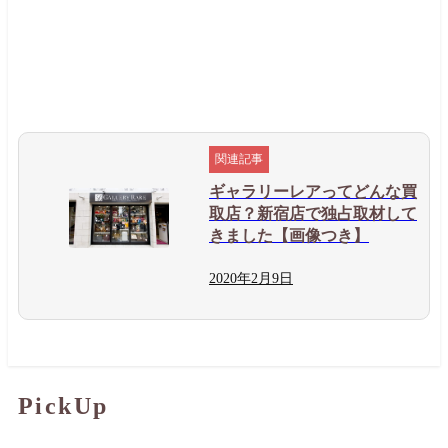
ギャラリーレアってどんな買
取店？新宿店で独占取材して
きました【画像つき】
2020年
2月
9日
PickUp