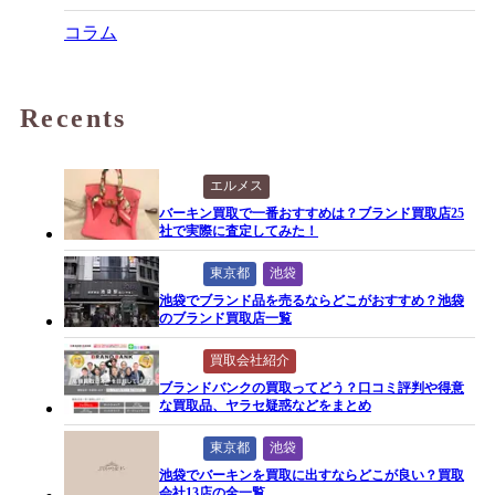
コラム
Recents
エルメス
バーキン買取で一番おすすめは？ブランド買取店25
社で実際に査定してみた！
東京都
池袋
池袋でブランド品を売るならどこがおすすめ？池袋
のブランド買取店一覧
買取会社紹介
ブランドバンクの買取ってどう？口コミ評判や得意
な買取品、ヤラセ疑惑などをまとめ
東京都
池袋
池袋でバーキンを買取に出すならどこが良い？買取
会社13店の全一覧