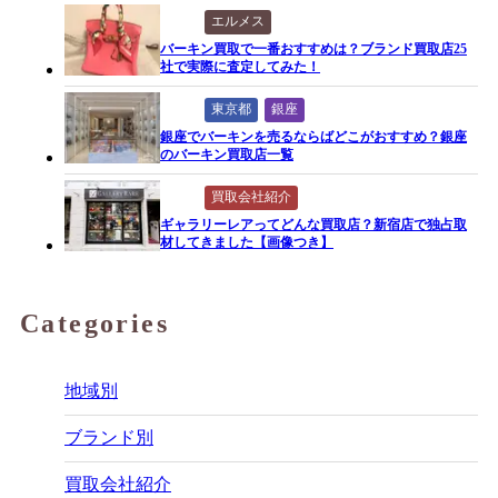
エルメス
バーキン買取で一番おすすめは？ブランド買取店25
社で実際に査定してみた！
東京都
銀座
銀座でバーキンを売るならばどこがおすすめ？銀座
のバーキン買取店一覧
買取会社紹介
ギャラリーレアってどんな買取店？新宿店で独占取
材してきました【画像つき】
Categories
地域別
ブランド別
買取会社紹介