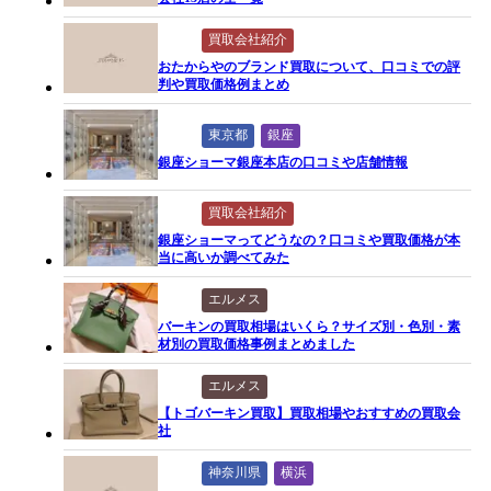
買取会社紹介
おたからやのブランド買取について、口コミでの評
判や買取価格例まとめ
東京都
銀座
銀座ショーマ銀座本店の口コミや店舗情報
買取会社紹介
銀座ショーマってどうなの？口コミや買取価格が本
当に高いか調べてみた
エルメス
バーキンの買取相場はいくら？サイズ別・色別・素
材別の買取価格事例まとめました
エルメス
【トゴバーキン買取】買取相場やおすすめの買取会
社
神奈川県
横浜