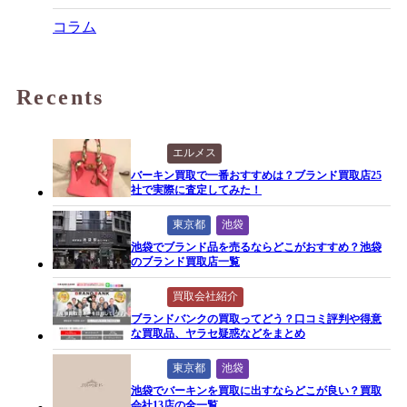
コラム
Recents
エルメス
バーキン買取で一番おすすめは？ブランド買取店25
社で実際に査定してみた！
東京都
池袋
池袋でブランド品を売るならどこがおすすめ？池袋
のブランド買取店一覧
買取会社紹介
ブランドバンクの買取ってどう？口コミ評判や得意
な買取品、ヤラセ疑惑などをまとめ
東京都
池袋
池袋でバーキンを買取に出すならどこが良い？買取
会社13店の全一覧