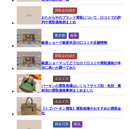
買取会社紹介
おたからやのブランド買取について、口コミでの評
判や買取価格例まとめ
東京都
銀座
銀座ショーマ銀座本店の口コミや店舗情報
買取会社紹介
銀座ショーマってどうなの？口コミや買取価格が本
当に高いか調べてみた
エルメス
バーキンの買取相場はいくら？サイズ別・色別・素
材別の買取価格事例まとめました
エルメス
【トゴバーキン買取】買取相場やおすすめの買取会
社
神奈川県
横浜