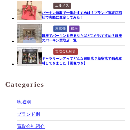
エルメス
バーキン買取で一番おすすめは？ブランド買取店25
社で実際に査定してみた！
東京都
銀座
銀座でバーキンを売るならばどこがおすすめ？銀座
のバーキン買取店一覧
買取会社紹介
ギャラリーレアってどんな買取店？新宿店で独占取
材してきました【画像つき】
Categories
地域別
ブランド別
買取会社紹介