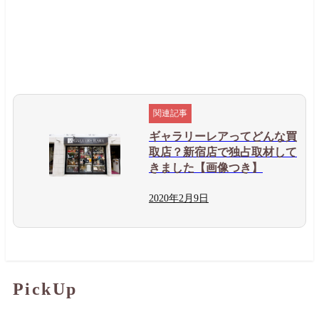
ギャラリーレアってどんな買
取店？新宿店で独占取材して
きました【画像つき】
2020年
2月
9日
PickUp