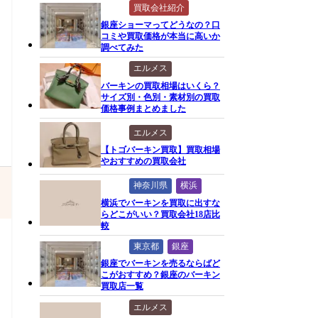
買取会社紹介
銀座ショーマってどうなの？口
コミや買取価格が本当に高いか
調べてみた
エルメス
バーキンの買取相場はいくら？
サイズ別・色別・素材別の買取
価格事例まとめました
エルメス
【トゴバーキン買取】買取相場
やおすすめの買取会社
神奈川県
横浜
横浜でバーキンを買取に出すな
らどこがいい？買取会社18店比
較
東京都
銀座
銀座でバーキンを売るならばど
こがおすすめ？銀座のバーキン
買取店一覧
エルメス