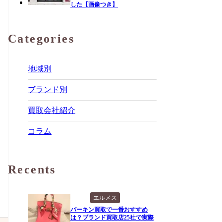
した【画像つき】
Categories
地域別
ブランド別
買取会社紹介
コラム
Recents
エルメス
バーキン買取で一番おすすめ
は？ブランド買取店25社で実際