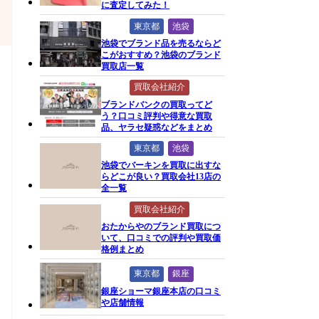
に査定してみた！
東京都
池袋
池袋でブランド品を売るならど
こがおすすめ？池袋のブランド
買取店一覧
買取会社紹介
ブランドバンクの買取ってど
う？口コミ評判や得意な買取
品、ヤラセ疑惑などをまとめ
東京都
池袋
池袋でバーキンを買取に出すな
らどこが良い？買取会社13店の
全一覧
買取会社紹介
おたからやのブランド買取につ
いて、口コミでの評判や買取価
格例まとめ
東京都
銀座
銀座ショーマ銀座本店の口コミ
や店舗情報