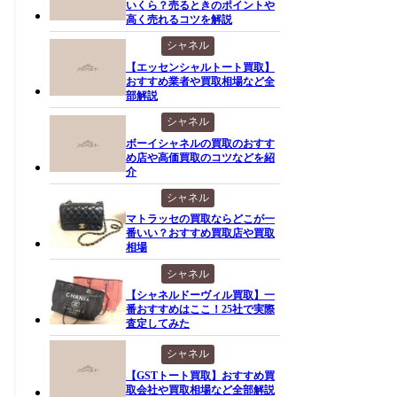
いくら？売るときのポイントや
高く売れるコツを解説
シャネル
【エッセンシャルトート買取】
おすすめ業者や買取相場など全
部解説
シャネル
ボーイシャネルの買取のおすす
め店や高価買取のコツなどを紹
介
シャネル
マトラッセの買取ならどこが一
番いい？おすすめ買取店や買取
相場
シャネル
【シャネルドーヴィル買取】一
番おすすめはここ！25社で実際
査定してみた
シャネル
【GSTトート買取】おすすめ買
取会社や買取相場など全部解説