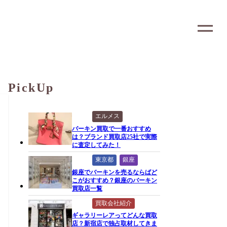
PickUp
エルメス
バーキン買取で一番おすすめ
は？ブランド買取店25社で実際
に査定してみた！
東京都
銀座
銀座でバーキンを売るならばど
こがおすすめ？銀座のバーキン
買取店一覧
買取会社紹介
ギャラリーレアってどんな買取
店？新宿店で独占取材してきま