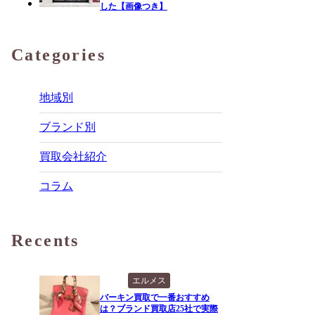
した【画像つき】
Categories
地域別
ブランド別
買取会社紹介
コラム
Recents
エルメス
バーキン買取で一番おすすめ
は？ブランド買取店25社で実際