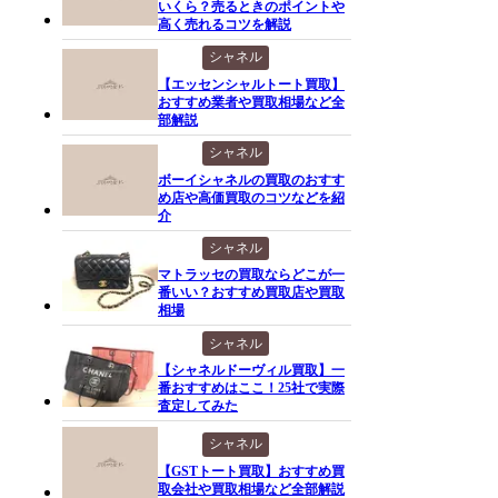
いくら？売るときのポイントや
高く売れるコツを解説
シャネル
【エッセンシャルトート買取】
おすすめ業者や買取相場など全
部解説
シャネル
ボーイシャネルの買取のおすす
め店や高価買取のコツなどを紹
介
シャネル
マトラッセの買取ならどこが一
番いい？おすすめ買取店や買取
相場
シャネル
【シャネルドーヴィル買取】一
番おすすめはここ！25社で実際
査定してみた
シャネル
【GSTトート買取】おすすめ買
取会社や買取相場など全部解説