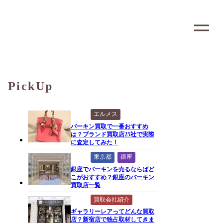
PickUp
エルメス
バーキン買取で一番おすすめ
は？ブランド買取店25社で実際
に査定してみた！
東京都
銀座
銀座でバーキンを売るならばど
こがおすすめ？銀座のバーキン
買取店一覧
買取会社紹介
ギャラリーレアってどんな買取
店？新宿店で独占取材してきま