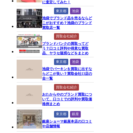
に査定してみた！
東京都
池袋
池袋でブランド品を売るならど
こがおすすめ？池袋のブランド
買取店一覧
買取会社紹介
ブランドバンクの買取ってど
う？口コミ評判や得意な買取
品、ヤラセ疑惑などをまとめ
東京都
池袋
池袋でバーキンを買取に出すな
らどこが良い？買取会社13店の
全一覧
買取会社紹介
おたからやのブランド買取につ
いて、口コミでの評判や買取価
格例まとめ
東京都
銀座
銀座ショーマ銀座本店の口コミ
や店舗情報