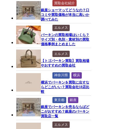
買取会社紹介
銀座ショーマってどうなの？口
コミや買取価格が本当に高いか
調べてみた
エルメス
バーキンの買取相場はいくら？
サイズ別・色別・素材別の買取
価格事例まとめました
エルメス
【トゴバーキン買取】買取相場
やおすすめの買取会社
神奈川県
横浜
横浜でバーキンを買取に出すな
らどこがいい？買取会社18店比
較
東京都
銀座
銀座でバーキンを売るならばど
こがおすすめ？銀座のバーキン
買取店一覧
エルメス